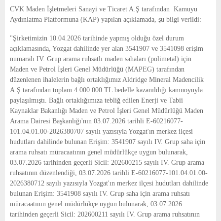
E
CVK Maden İşletmeleri Sanayi ve Ticaret A.Ş tarafından Kamuyu
Aydınlatma Platformuna (KAP) yapılan açıklamada, şu bilgi verildi:
N
''Şirketimizin 10.04.2026 tarihinde yapmış olduğu özel durum
açıklamasında, Yozgat dahilinde yer alan 3541907 ve 3541098 erişim
U
numaralı IV. Grup arama ruhsatlı maden sahaları (polimetal) için
Maden ve Petrol İşleri Genel Müdürlüğü (MAPEG) tarafından
düzenlenen ihalelerin bağlı ortaklığımız Aldridge Mineral Madencilik
A.Ş tarafından toplam 4.000.000 TL bedelle kazanıldığı kamuoyuyla
paylaşılmıştı. Bağlı ortaklığımıza tebliğ edilen Enerji ve Tabii
Kaynaklar Bakanlığı Maden ve Petrol İşleri Genel Müdürlüğü Maden
Arama Dairesi Başkanlığı'nın 03.07.2026 tarihli E-60216077-
101.04.01.00-2026380707 sayılı yazısıyla Yozgat'ın merkez ilçesi
hudutları dahilinde bulunan Erişim: 3541907 sayılı IV. Grup saha için
arama ruhsatı müracaatının genel müdürlükçe uygun bulunarak,
03.07.2026 tarihinden geçerli Sicil: 202600215 sayılı IV. Grup arama
ruhsatının düzenlendiği, 03.07.2026 tarihli E-60216077-101.04.01.00-
2026380712 sayılı yazısıyla Yozgat'ın merkez ilçesi hudutları dahilinde
bulunan Erişim: 3541908 sayılı IV. Grup saha için arama ruhsatı
müracaatının genel müdürlükçe uygun bulunarak, 03.07.2026
tarihinden geçerli Sicil: 202600211 sayılı IV. Grup arama ruhsatının