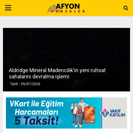
P
R
I
M
Aldridge Mineral Madencilik'in yeni ruhsat
A
sahalarını devralma işlemi
Tarih : 09/07/2026
R
Y
M