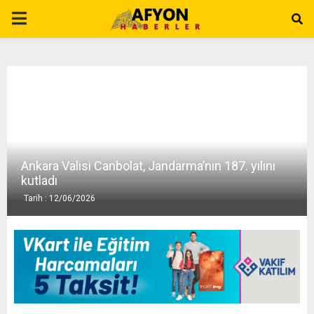
P
R
I
M
Ankara Valisi Canbolat, Jandarma’nın 187. yılını
A
kutladı
Tarih : 12/06/2026
R
Y
M