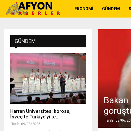
EKONOMI
GÜNDEM
GÜNDEM
Bakan 
görüşt
Harran Üniversitesi korosu,
İsveç’te Türkiye’yi te..
Tarih : 03/06/2
Tarih: 09/08/2026