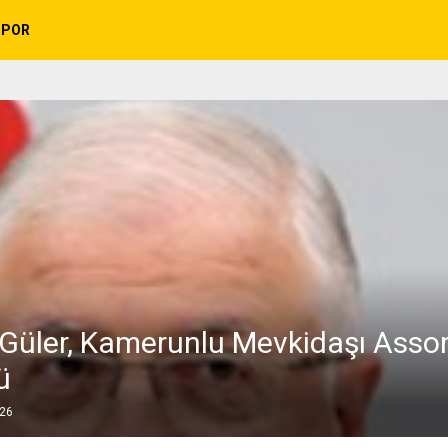
SPOR
Güler, Kamerunlu Mevkidaşı Asso
ü
026