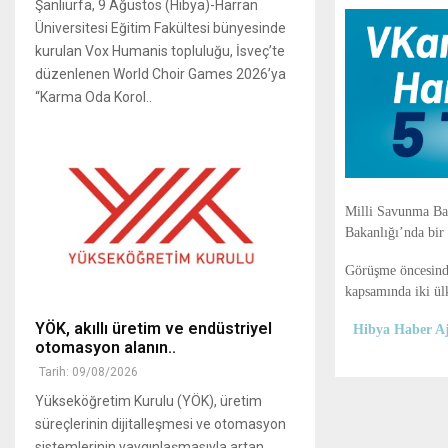
Şanlıurfa, 9 Ağustos (Hibya)-Harran
Üniversitesi Eğitim Fakültesi bünyesinde
kurulan Vox Humanis topluluğu, İsveç’te
düzenlenen World Choir Games 2026’ya
“Karma Oda Korol..
Milli Savunma B
Bakanlığı’nda bir 
Görüşme öncesinde
kapsamında iki ülk
YÖK, akıllı üretim ve endüstriyel
Hibya Haber Aj
otomasyon alanın..
Tarih: 09/08/2026
Yükseköğretim Kurulu (YÖK), üretim
süreçlerinin dijitalleşmesi ve otomasyon
sistemlerinin yaygınlaşmasıyla artan