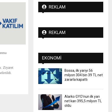
REKLAM
REKLAM
vunma
EKONOMI
. Ziyaret
Bossa, ilk yarıyı 56
lirtildi.
milyon 304 bin 39 TL net
zararla kapattı
Alarko GYO'nun ilk yarı
net karı 395,5 milyon TL
oldu