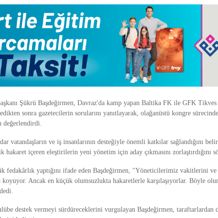
 Başkanı Şükrü Başdeğirmen, Davraz'da kamp yapan Baltika FK ile GFK Tikves
ledikten sonra gazetecilerin sorularını yanıtlayarak, olağanüstü kongre sürecinde
 değerlendirdi.
r vatandaşların ve iş insanlarının desteğiyle önemli katkılar sağlandığını bel
ik hakaret içeren eleştirilerin yeni yönetim için aday çıkmasını zorlaştırdığını s
ük fedakârlık yaptığını ifade eden Başdeğirmen, "Yöneticilerimiz vakitlerini v
a koyuyor. Ancak en küçük olumsuzlukta hakaretlerle karşılaşıyorlar. Böyle olu
dedi.
ulübe destek vermeyi sürdüreceklerini vurgulayan Başdeğirmen, taraftarlardan d