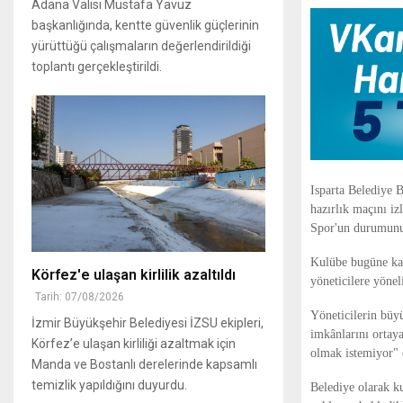
Adana Valisi Mustafa Yavuz
başkanlığında, kentte güvenlik güçlerinin
yürüttüğü çalışmaların değerlendirildiği
toplantı gerçekleştirildi.
Isparta Belediye
hazırlık maçını iz
Spor'un durumunu
Kulübe bugüne kada
Körfez'e ulaşan kirlilik azaltıldı
yöneticilere yönel
Tarih: 07/08/2026
Yöneticilerin büy
İzmir Büyükşehir Belediyesi İZSU ekipleri,
imkânlarını ortay
Körfez’e ulaşan kirliliği azaltmak için
olmak istemiyor" 
Manda ve Bostanlı derelerinde kapsamlı
temizlik yapıldığını duyurdu.
Belediye olarak k