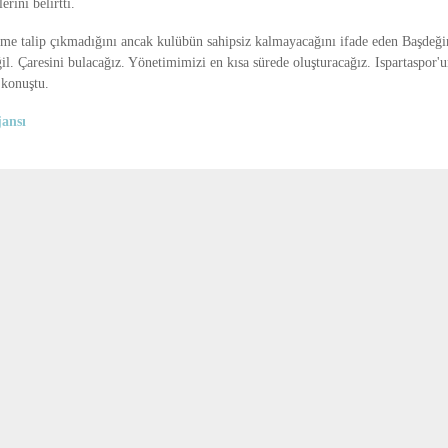
rini belirtti.
me talip çıkmadığını ancak kulübün sahipsiz kalmayacağını ifade eden Başdeğ
il. Çaresini bulacağız. Yönetimimizi en kısa sürede oluşturacağız. Ispartaspor'
 konuştu.
ansı