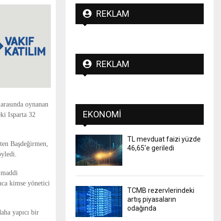
REKLAM
REKLAM
 arasında oynanan
EKONOMI
ki Isparta 32
TL mevduat faizi yüzde
irten Başdeğirmen,
46,65'e geriledi
öyledi.
e maddi
nca kimse yönetici
TCMB rezervlerindeki
artış piyasaların
odağında
aha yapıcı bir