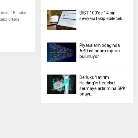
irmen, "Bu takım
BIST 100’de 14 bin
seviyesi takip edilecek
umuz ortada
Piyasaların odağında
ABD istihdam raporu
bulunuyor
Derlüks Yatırım
Holding'in bedelsiz
sermaye artırımına SPK
onayı..