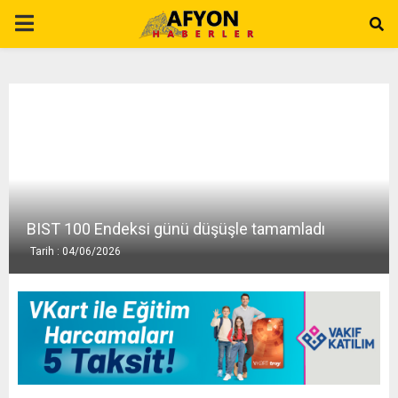
P
R
I
M
A
BIST 100 Endeksi günü düşüşle tamamladı
Tarih : 04/06/2026
R
Y
M