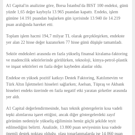
E
A1 Capital'in analizine göre, Borsa İstanbul'da BIST 100 endeksi, günü
yüzde 1,65 değer kaybıyla 13.965 puandan kapattı. Endeks, işlem
N
gününe 14.191 puandan başlarken gün içerisinde 13.940 ile 14.219
puan aralığında hareket etti.
U
Toplam işlem hacmi 194,7 milyar TL olarak gerçekleşirken, endekste
yer alan 22 hisse değer kazanırken 77 hisse günü düşüşle tamamladı.
Sektör endeksleri arasında en fazla yükseliş finansal kiralama-faktoring
ve madencilik sektörlerinde görülürken, teknoloji, kimya-petrol-plastik
ve inşaat sektörleri en fazla değer kaybeden alanlar oldu.
Endekse en yüksek pozitif katkıyı Destek Faktoring, Katılımevim ve
Türk Altın İşletmeleri hisseleri sağlarken; Aselsan, Tüpraş ve Akbank
hisseleri endeks üzerinde en fazla negatif etki yaratan şirketler arasında
yer aldı.
A1 Capital değerlendirmesinde, bazı teknik göstergelerin kısa vadeli
tepki alımlarına işaret ettiğini, ancak diğer göstergelerdeki zayıf
görünüm nedeniyle yükseliş eğiliminin henüz güçlü şekilde teyit
edilmediğini belirtti. Analizde, 13.800 puan seviyesinin kısa vadede
önemli destek noktası olduğu, olası toparlanmalarda ise 14.060 puan