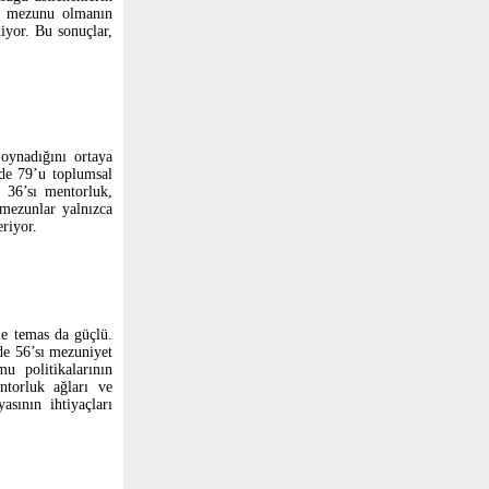
si mezunu olmanın
iyor. Bu sonuçlar,
 oynadığını ortaya
de 79’u toplumsal
 36’sı mentorluk,
 mezunlar yalnızca
eriyor.
le temas da güçlü.
de 56’sı mezuniyet
u politikalarının
entorluk ağları ve
asının ihtiyaçları