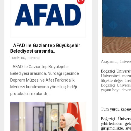
AFAD ile Gaziantep Büyükşehir
Belediyesi arasında..
Tarih: 06/08/2026
Araştırma, ünivers
AFAD ile Gaziantep Büyükşehir
Boğaziçi Üniversi
Belediyesi arasında, Nurdağı ilçesinde
Üniversitesi mezu
Deprem Müzesi ve Afet Farkındalık
ölçekte değer üre
Boğaziçi Üniversi
Merkezi kurulmasına yönelik iş birliği
yaşam boyu devam 
protokolü imzalandı. ..
Tüm yurdu kapsaya
Boğaziçi Ünivers
şehirlerinden ge
girişimcilikte, si