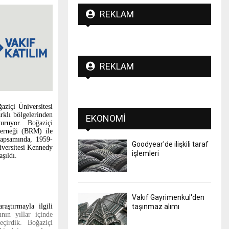
REKLAM
REKLAM
aziçi Üniversitesi
rklı bölgelerinden
EKONOMI
şturuyor.
Boğaziçi
 Derneği (BRM)
ile
kapsamında, 1959-
Goodyear'de ilişkili taraf
iversitesi Kennedy
işlemleri
şıldı.
Vakıf Gayrimenkul'den
aştırmayla ilgili
taşınmaz alımı
nın yıllar içinde
çirdik. Boğaziçi