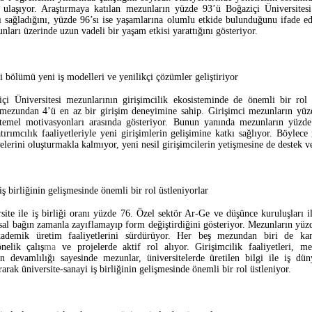
 ulaşıyor. Araştırmaya katılan mezunların yüzde 93’ü Boğaziçi Üniversite
kı sağladığını, yüzde 96’sı ise yaşamlarına olumlu etkide bulunduğunu ifade ed
nları üzerinde uzun vadeli bir yaşam etkisi yarattığını gösteriyor.
 bölümü yeni iş modelleri ve yenilikçi çözümler geliştiriyor
çi Üniversitesi mezunlarının girişimcilik ekosisteminde de önemli bir rol
mezundan 4’ü en az bir girişim deneyimine sahip. Girişimci mezunların yüz
temel motivasyonları arasında gösteriyor. Bunun yanında mezunların yüzde
tırımcılık faaliyetleriyle yeni girişimlerin gelişimine katkı sağlıyor. Böylece
elerini oluşturmakla kalmıyor, yeni nesil girişimcilerin yetişmesine de destek v
iş birliğinin gelişmesinde önemli bir rol üstleniyorlar
site ile iş birliği oranı yüzde 76. Özel sektör Ar-Ge ve düşünce kuruluşları i
al bağın zamanla zayıflamayıp form değiştirdiğini gösteriyor. Mezunların yüz
ademik üretim faaliyetlerini sürdürüyor. Her beş mezundan biri de kam
nelik
çalış
ma
ve projelerde aktif rol alıyor. Girişimcilik faaliyetleri, m
 devamlılığı sayesinde mezunlar, üniversitelerde üretilen bilgi ile iş düny
arak üniversite-sanayi iş birliğinin gelişmesinde önemli bir rol üstleniyor.