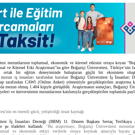
tesi mezunlarının toplumsal, ekonomik ve küresel etkisini ortaya koyan “Boğ
al ve Küresel Etki Araştırması”na göre Boğaziçi Üniversitesi, Türkiye’nin fa
ri ortak bir eğitim deneyiminde buluşturan güçlü bir ekosistem olu
n mezun iş insanları tarafından kurulan
Boğaziçi Üniversitesi İş İnsanları
up tarafından CAWI (Online Anket) yöntemiyle gerçekleştirilen araştırma 
ında mezun olmuş 1.404 kişiyle görüşüldü.
Araştırmanın sonuçları, Boğaziçi Ün
eleri ve üniversitenin mezunlarının katılımıyla gerçekleştirilen toplantıda payla
esi'nin en önemli gücü, yetiştirdiği insan kaynağı
itesi İş İnsanları Derneği (BRM) 11. Dönem Başkanı Sertaç Yerlikaya ar
de şu ifadeleri kullandı:
"Bu araştırmayı, Boğaziçi Üniversitesi mezunları
lumsal ve ekonomik etkiyi verilerle ortaya koymak amacıyla hayata ge