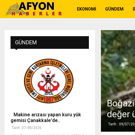
EKONOMI
GÜNDEM
GÜNDEM
Boğaziç
değer 
Makine arızası yapan kuru yük
gemisi Çanakkale'de..
Tarih : 09/07/2
Tarih: 07/08/2026