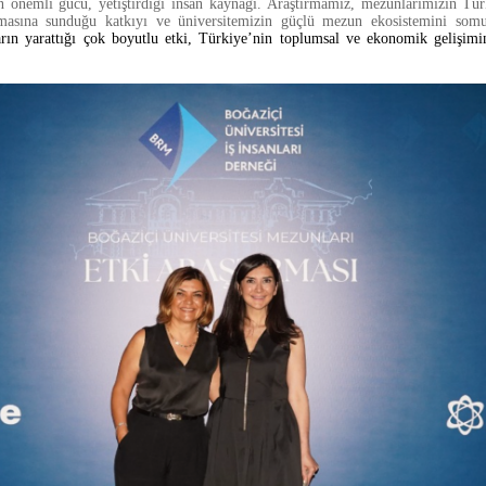
en önemli gücü, yetiştirdiği insan kaynağı. Araştırmamız, mezunlarımızın Tür
asına sunduğu katkıyı ve üniversitemizin güçlü mezun ekosistemini somut
ın yarattığı çok boyutlu etki, Türkiye’nin toplumsal ve ekonomik gelişimi