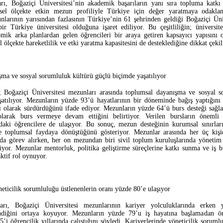
rı, Boğaziçi Üniversitesi’nin akademik başarıların yanı sıra topluma katkı 
sel ölçekte etkin mezun profiliyle Türkiye için değer yaratmaya odakland
larının yarısından fazlasının Türkiye’nin 61 şehrinden geldiği Boğaziçi Üni
r Türkiye üniversitesi olduğuna işaret ediliyor. Bu çeşitliliğin; üniversite
mik arka planlardan gelen öğrencileri bir araya getiren kapsayıcı yapısını
 ölçekte hareketlilik ve etki yaratma kapasitesini de desteklediğine dikkat çekil
ma ve sosyal sorumluluk kültürü güçlü biçimde yaşatılıyor
; Boğaziçi Üniversitesi mezunları arasında toplumsal dayanışma ve sosyal s
atılıyor. Mezunların yüzde 93’ü hayatlarının bir döneminde bağış yaptığını 
 olarak sürdürdüğünü ifade ediyor. Mezunların yüzde 64’ü burs desteği sağla
olarak burs vermeye devam ettiğini belirtiyor. Verilen bursların öneml
ndaki öğrencilere de ulaşıyor. Bu sonuç, mezun desteğinin kurumsal sınırlar
 toplumsal faydaya dönüştüğünü gösteriyor. Mezunlar arasında her üç kişid
da görev alırken, her on mezundan biri sivil toplum kuruluşlarında yönetim
iyor. Mezunlar mentorluk, politika geliştirme süreçlerine katkı sunma ve iş bi
aktif rol oynuyor.
eticilik sorumluluğu üstlenenlerin oranı yüzde 80’e ulaşıyor
arı, Boğaziçi Üniversitesi mezunlarının kariyer yolculuklarında erken y
ndiğini ortaya koyuyor. Mezunların yüzde 79’u iş hayatına başlamadan ö
’i öğrencilik yıllarında çalıştığını söyledi. Kariyerlerinde yöneticilik soruml