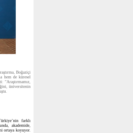
raştırma, Boğaziçi
ına hem de küresel
ti: “Araştırmamız,
ini, üniversitenin
uştu.
ürkiye’nin farklı
sında, akademide,
ini ortaya koyuyor.