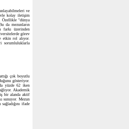
 anlayabilmeleri ve
rle kolay iletişim
. Özellikle “dünya
 Bu da mezunların
ım farkı üzerinden
iversitelerde görev
 etkin rol alıyor.
ri sorumluluklarla
attığı çok boyutlu
duğunu gösteriyor.
da yüzde 62 iken
sağlıyor. Akademik
ş bir alanda aktif
tkı sunuyor. Mezun
 sağladığını ifade