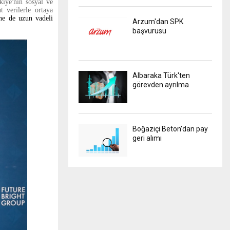
kiye'nin sosyal ve
 verilerle ortaya
ne de uzun vadeli
Arzum'dan SPK
başvurusu
Albaraka Türk'ten
görevden ayrılma
Boğaziçi Beton’dan pay
geri alımı