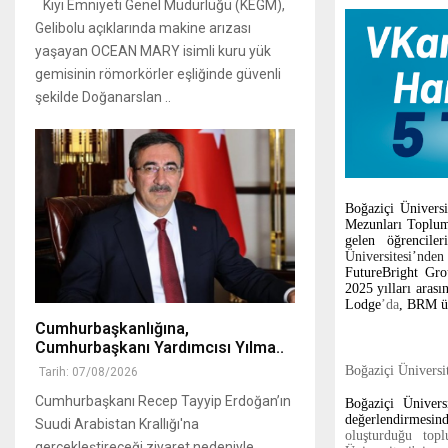
Kıyı Emniyeti Genel Müdürlüğü (KEGM),
Gelibolu açıklarında makine arızası
yaşayan OCEAN MARY isimli kuru yük
gemisinin römorkörler eşliğinde güvenli
şekilde Doğanarslan ..
Boğaziçi Üniversi
Mezunları Toplums
gelen öğrencile
Üniversitesi’nde
FutureBright Gro
2025 yılları aras
Lodge
’da
, BRM üy
Cumhurbaşkanlığına,
Cumhurbaşkanı Yardımcısı Yılma..
Boğaziçi Üniversit
Tarih: 07/08/2026
Cumhurbaşkanı Recep Tayyip Erdoğan’ın
Boğaziçi Ünivers
değerlendirmesin
Suudi Arabistan Krallığı'na
oluşturduğu top
gerçekleştireceği ziyaret nedeniyle