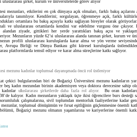
uluslararası şirket, kurum ve üniversitelerde görev alıyor
esi mezunları, etkilerini en çok dünyaya açık olmaları, farklı bakış açılarını
alarıyla tanımlıyor. Kendilerini; sorgulayan, öğrenmeye açık, farklı kültürle
ndukları ortamlara bu bakış açısıyla katkı sağlayan bireyler olarak görüyorlar
hali ve uluslararası ortamlarda kendini var edebilme vurgusu öne çıkıyor.
r alandan ziyade, gittikleri her yerde yarattıkları bakış açısı ve yaklaş
teriyor. Mezunların yüzde 62’si uluslararası alanda tanınan şirket, kurum ve ün
mezun profili uluslararası kuruluşlarda karar alma ve yön verme seviyesinde
er, Avrupa Birliği ve Dünya Bankası gibi küresel kuruluşlarda üstlendikle
arası platformlarda temsil ediyor ve karar alma süreçlerine katkı sağlıyor.
tesi mezunu kadınlar toplumsal dayanışmada öncü rol üstleniyor
at çekici bulgularından biri de Boğaziçi Üniversitesi mezunu kadınların yar
her beş kadın mezundan birinin akademisyen veya doktora derecesine sahip ol
e
kadınlar
u
l
uslararası şirketlerde daha fazla rol alıyor.
Bu oran kadınlar
38’de kalıyor. Kadın mezunların yaklaşık üçte ikisi öğrencilere burs desteği 
sorumluluk çalışmalarına, sivil toplumdan mentorluk faaliyetlerine kadar geni
n mezunlar, toplumsal dönüşümün ve fırsat eşitliğinin güçlenmesine önemli ka
bölümü, Boğaziçi mezunu olmanın yaşamlarına ve kariyerlerine önemli katkı
ansı