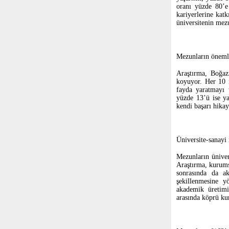
oranı yüzde 80’e
kariyerlerine kat
üniversitenin mezu
Mezunların önemli
Araştırma, Boğazi
koyuyor. Her 10 
fayda yaratmayı 
yüzde 13’ü ise ya
kendi başarı hikay
Üniversite-sanayi 
Mezunların üniver
Araştırma, kurums
sonrasında da ak
şekillenmesine yö
akademik üretimin
arasında köprü kur