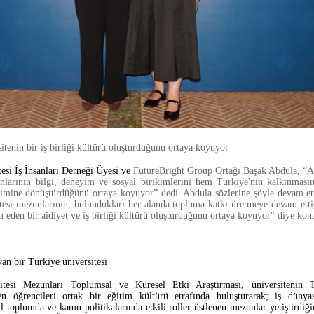
itenin bir iş birliği kültürü oluşturduğunu ortaya koyuyor
tesi İş İnsanları Derneği Üyesi ve
FutureBright Group Ortağı Başak Abdula, “A
nlarının bilgi, deneyim ve sosyal birikimlerini hem Türkiye'nin kalkınmas
timine dönüştürdüğünü ortaya koyuyor” dedi. Abdula sözlerine şöyle devam et
tesi mezunlarının, bulundukları her alanda topluma katkı üretmeye devam ettiğ
eden bir aidiyet ve iş birliği kültürü oluşturduğunu ortaya koyuyor" diye kon
n bir Türkiye üniversitesi
itesi Mezunları Toplumsal ve Küresel Etki Araştırması, üniversitenin T
len öğrencileri ortak bir eğitim kültürü etrafında buluşturarak; iş dünya
vil toplumda ve kamu politikalarında etkili roller üstlenen mezunlar yetiştirdiğ