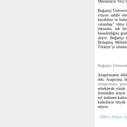
Mezunların %62’si 
Boğaziçi Üniversit
vizyon sahibi olm
kurabilen ve bulu
vatandaşı” olma 
etkisinin, tek bi
hissedildiğini gös
alıyor. Boğaziçi 
Birleşmiş Milletl
Türkiye’yi uluslar
Boğaziçi Üniversi
Araştırmanın dikk
etki. Araştırma, 
Araştırmaya gör
erkeklerde yüzde 
üretimden sosyal 
rol üstlenen kadı
kadınların büyük 
ediyor.
Hibya Haber Aj