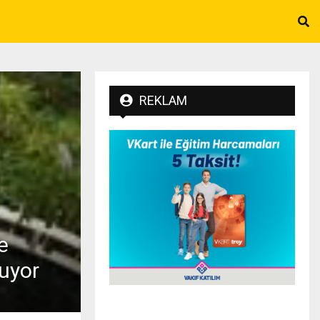
REKLAM
e
ruyor