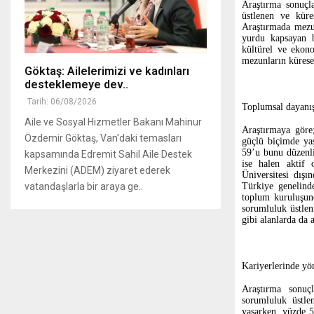
Araştırma sonuçla
üstlenen ve küre
Araştırmada mezun
yurdu kapsayan bi
kültürel ve ekono
mezunların küresel
Göktaş: Ailelerimizi ve kadınları
desteklemeye dev..
Tarih: 06/08/2026
Toplumsal dayanış
Aile ve Sosyal Hizmetler Bakanı Mahinur
Araştırmaya göre
Özdemir Göktaş, Van'daki temasları
güçlü biçimde yaş
59’u bunu düzenli
kapsamında Edremit Sahil Aile Destek
ise halen aktif 
Merkezini (ADEM) ziyaret ederek
Üniversitesi dışı
vatandaşlarla bir araya ge..
Türkiye genelinde
toplum kuruluşun
sorumluluk üstlen
gibi alanlarda da 
Kariyerlerinde yön
Araştırma sonuçl
sorumluluk üstle
yaşarken, yüzde 55