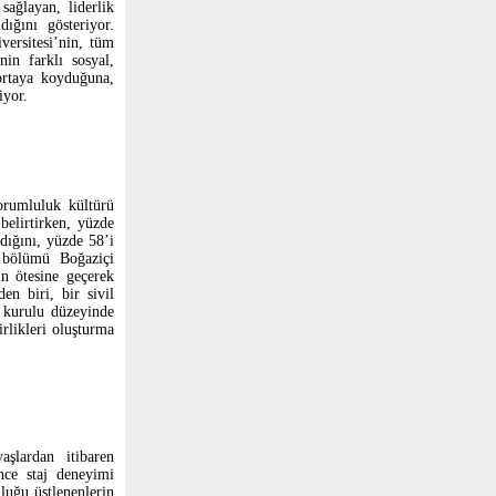
sağlayan, liderlik
ığını gösteriyor.
versitesi’nin, tüm
nin farklı sosyal,
 ortaya koyduğuna,
iyor.
orumluluk kültürü
belirtirken, yüzde
dığını, yüzde 58’i
i bölümü Boğaziçi
ın ötesine geçerek
en biri, bir sivil
 kurulu düzeyinde
rlikleri oluşturma
aşlardan itibaren
nce staj deneyimi
uluğu üstlenenlerin