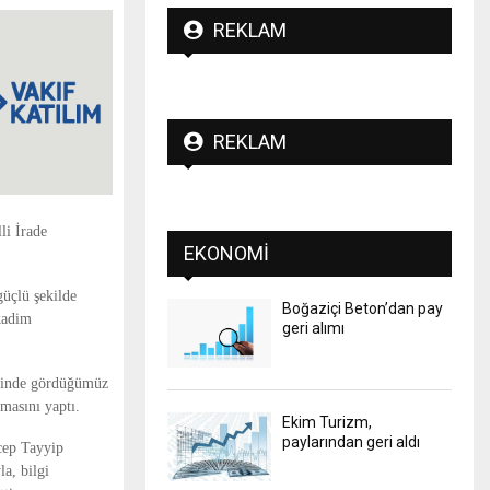
REKLAM
REKLAM
li İrade
EKONOMI
güçlü şekilde
Boğaziçi Beton’dan pay
 kadim
geri alımı
erinde gördüğümüz
masını yaptı.
Ekim Turizm,
paylarından geri aldı
cep Tayyip
a, bilgi