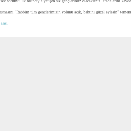
sek sorumluluk bilinciyle yetişen siz gençlerimiz olacaksınız” ifadelerini kaydet
uşmasını "Rabbim tüm gençlerimizin yolunu açık, bahtını güzel eylesin" temen
ansı