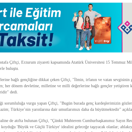
ustafa Çiftçi, Erzurum ziyareti kapsamında Atatürk Üniversitesi 15 Temmuz Mil
rle buluştu.
rine bağlı gençliğine dikkat çeken Çiftçi, "İlmin, irfanın ve vatan sevgisinin 
m; her dönem devletine, milletine ve milli değerlerine bağlı gençler yetiştiren
ridir" dedi.
iği sorumluluğa vurgu yapan Çiftçi, "Bugün burada genç kardeşlerimizin gözl
 azim; Türkiye’nin yarınlarına dair umutlarımızı daha da büyütmektedir” açıkla
ealine de atıfta bulunan Çiftçi, “Çünkü Muhterem Cumhurbaşkanımız Sayın Re
 koyduğu 'Büyük ve Güçlü Türkiye' idealini geleceğe taşıyacak olanlar; ahlakıyl