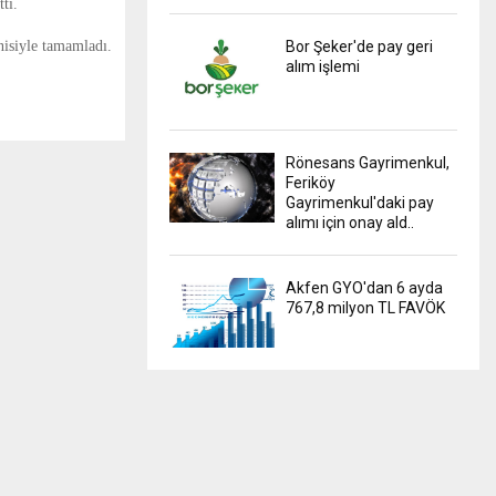
ti.
nisiyle tamamladı.
Bor Şeker'de pay geri
alım işlemi
Rönesans Gayrimenkul,
Feriköy
Gayrimenkul'daki pay
alımı için onay ald..
Akfen GYO'dan 6 ayda
767,8 milyon TL FAVÖK