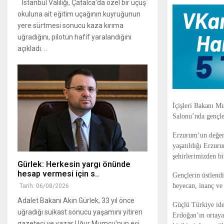
İstanbul Valiliği, Çatalca'da özel bir uçuş
okuluna ait eğitim uçağının kuyruğunun
yere sürtmesi sonucu kaza kırıma
uğradığını, pilotun hafif yaralandığını
açıkladı. ..
İçişleri Bakanı M
Salonu’nda gençle
Erzurum’un değerle
yaşatıldığı Erzuru
şehirlerimizden bi
Gürlek: Herkesin yargı önünde
hesap vermesi için s..
Gençlerin üstlend
heyecan, inanç ve
Tarih: 06/08/2026
Adalet Bakanı Akın Gürlek, 33 yıl önce
Güçlü Türkiye id
uğradığı suikast sonucu yaşamını yitiren
Erdoğan’ın ortaya
gazeteci ve yazar Uğur Mumcu’nun eşi