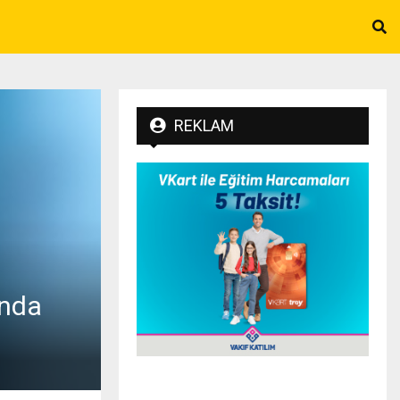
REKLAM
’nda