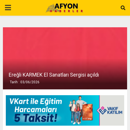
P
R
I
M
A
Ereğli KARMEK El Sanatları Sergisi açıldı
Tarih : 03/06/2026
R
Y
M