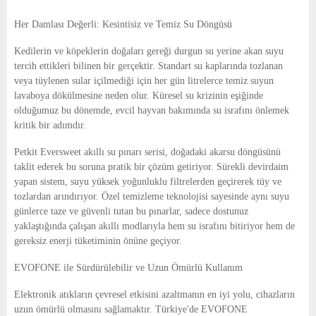
Her Damlası Değerli: Kesintisiz ve Temiz Su Döngüsü
Kedilerin ve köpeklerin doğaları gereği durgun su yerine akan suyu
tercih ettikleri bilinen bir gerçektir. Standart su kaplarında tozlanan
veya tüylenen sular içilmediği için her gün litrelerce temiz suyun
lavaboya dökülmesine neden olur. Küresel su krizinin eşiğinde
olduğumuz bu dönemde, evcil hayvan bakımında su israfını önlemek
kritik bir adımdır.
Petkit Eversweet akıllı su pınarı serisi, doğadaki akarsu döngüsünü
taklit ederek bu soruna pratik bir çözüm getiriyor. Sürekli devirdaim
yapan sistem, suyu yüksek yoğunluklu filtrelerden geçirerek tüy ve
tozlardan arındırıyor. Özel temizleme teknolojisi sayesinde aynı suyu
günlerce taze ve güvenli tutan bu pınarlar, sadece dostunuz
yaklaştığında çalışan akıllı modlarıyla hem su israfını bitiriyor hem de
gereksiz enerji tüketiminin önüne geçiyor.
EVOFONE ile Sürdürülebilir ve Uzun Ömürlü Kullanım
Elektronik atıkların çevresel etkisini azaltmanın en iyi yolu, cihazların
uzun ömürlü olmasını sağlamaktır. Türkiye'de EVOFONE