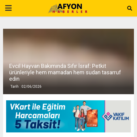
P
R
I
M
Evcil Hayvan Bakımında Sıfır İsraf: Petkit
ürünleriyle hem mamadan hem sudan tasarruf
A
edin
Tarih : 02/06/2026
R
Y
M