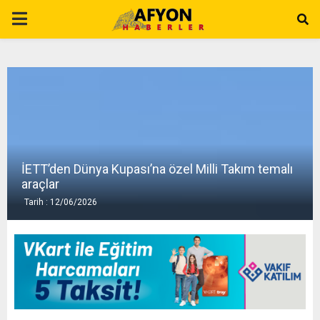
P
R
I
M
İETT’den Dünya Kupası’na özel Milli Takım temalı
A
araçlar
Tarih : 12/06/2026
R
Y
M