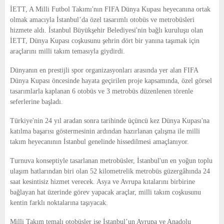
E
İETT
, A Milli Futbol Takımı'nın FIFA Dünya Kupası heyecanına ortak
olmak amacıyla İstanbul’da özel tasarımlı otobüs ve metrobüsleri
N
hizmete aldı. İstanbul Büyükşehir Belediyesi'nin bağlı kuruluşu olan
İETT, Dünya Kupası coşkusunu şehrin dört bir yanına taşımak için
araçlarını milli takım temasıyla giydirdi.
U
Dünyanın en prestijli spor organizasyonları arasında yer alan
FIFA
Dünya Kupası
öncesinde hayata geçirilen proje kapsamında, özel görsel
tasarımlarla kaplanan 6 otobüs ve 3 metrobüs düzenlenen törenle
seferlerine başladı.
Türkiye'nin 24 yıl aradan sonra tarihinde üçüncü kez Dünya Kupası'na
katılma başarısı göstermesinin ardından hazırlanan çalışma ile milli
takım heyecanının İstanbul genelinde hissedilmesi amaçlanıyor.
Turnuva konseptiyle tasarlanan metrobüsler, İstanbul'un en yoğun toplu
ulaşım hatlarından biri olan 52 kilometrelik metrobüs güzergâhında 24
saat kesintisiz hizmet verecek. Asya ve Avrupa kıtalarını birbirine
bağlayan hat üzerinde görev yapacak araçlar, milli takım coşkusunu
kentin farklı noktalarına taşıyacak.
Milli Takım temalı otobüsler ise İstanbul’un Avrupa ve Anadolu