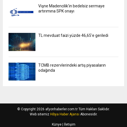
Vişne Madencilik'in bedelsiz sermaye
artırımına SPK onayı
TL mevduat faizi yüzde 46,65'e geriledi
TCMB rezervlerindeki artış piyasaların
odağında
© Copyright 2026 afyonhaberler.com.tr Tüm Hakları Saklıdır.
Web sitemiz
Hibya Haber Ajansı
Abonesidir.
Künye
| İletişim