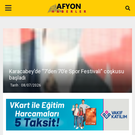
P
R
I
M
Karacabey’de “7’den 70’e Spor Festivali” coşkusu
A
başladı
Tarih : 08/07/2026
R
Y
M