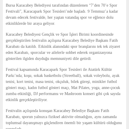
E
Bursa Karacabey Belediyesi tarafından düzenlenen “7’den 70’e Spor
Festivali”, Karacapark Spor Tesisleri’nde başladı. 9 Temmuz’a kadar
N
devam edecek festivalde, her yaştan vatandaş spor ve eğlence dolu
etkinliklerde bir araya geliyor.
U
Karacabey Belediyesi Gençlik ve Spor İşleri Birimi koordinesinde
gerçekleştirilen festivalin açılışına Karacabey Belediye Başkanı Fatih
Karabatı da katıldı. Etkinlik alanındaki spor branşlarını tek tek ziyaret
eden Karabatı, sporcular ve ailelerle sohbet ederek organizasyona
gösterilen ilgiden duyduğu memnuniyeti dile getirdi.
Festival kapsamında Karacapark Spor Tesisleri ile Atatürk Kültür
Parkı’nda; koşu, sokak basketbolu (Streetball), sokak voleybolu, ayak
tenisi, kort tenisi, masa tenisi, okçuluk, bilek güreşi, minikler futbol
gösteri maçı, kadın futbol gösteri maçı, Mat Pilates, yoga, anne-çocuk
zumba etkinliği, DJ performansı ve Mashroom konseri gibi çok sayıda
etkinlik gerçekleştiriliyor.
Festivalin açılışında konuşan Karacabey Belediye Başkanı Fatih
Karabatı, sporun yalnızca fiziksel aktivite olmadığını, aynı zamanda
toplumsal dayanışmayı güçlendiren önemli bir yaşam kültürü olduğunu
vurguladı.