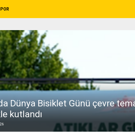
SPOR
’da Dünya Bisiklet Günü çevre tema
kle kutlandı
026