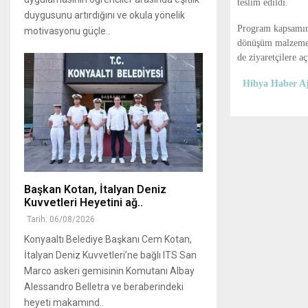
teslim edildi.
duygusunu artırdığını ve okula yönelik
Program kapsamında
motivasyonu güçle..
dönüşüm malzemele
de ziyaretçilere aç
Hibya Haber Aj
Başkan Kotan, İtalyan Deniz
Kuvvetleri Heyetini ağ..
Tarih: 06/08/2026
Konyaaltı Belediye Başkanı Cem Kotan,
İtalyan Deniz Kuvvetleri’ne bağlı ITS San
Marco askeri gemisinin Komutanı Albay
Alessandro Belletra ve beraberindeki
heyeti makamınd..