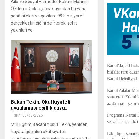
Aile ve Sosyal Hizmetler Bakanı Mahinur
Özdemir Göktaş, ocak ayından bu yana
şehit aileleri ve gazilere 99 bin ziyaret
gerçekleştirildiğini belirterek, şehit
yakınları ve..
Kartal'da, 3 Hazi
bisiklet turu düze
Kartal Belediyesi
Kartal Adalar Mot
sona erdi. Etkinli
Bakan Tekin: Okul kıyafeti
azaltılması, şehir 
uygulaması eşitlik duyg..
Programa Kartal 
Tarih: 06/08/2026
ve vatandaşlar katı
Millî Eğitim Bakanı Yusuf Tekin, yeniden
hayata geçirilen okul kıyafeti
Etkinliğin sonunda
uygulamasının öğrenciler arasında eşitlik