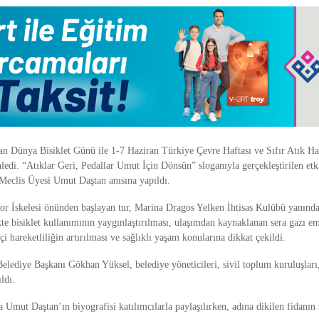
ran Dünya Bisiklet Günü ile 1-7 Haziran Türkiye Çevre Haftası ve Sıfır Atık H
nledi. “Atıklar Geri, Pedallar Umut İçin Dönsün” sloganıyla gerçekleştirilen e
 Meclis Üyesi Umut Daştan anısına yapıldı.
or İskelesi önünden başlayan tur, Marina Dragos Yelken İhtisas Kulübü yanında
kte bisiklet kullanımının yaygınlaştırılması, ulaşımdan kaynaklanan sera gazı e
içi hareketliliğin artırılması ve sağlıklı yaşam konularına dikkat çekildi.
Belediye Başkanı
Gökhan Yüksel
, belediye yöneticileri, sivil toplum kuruluşları
ldı.
 Umut Daştan’ın biyografisi katılımcılarla paylaşılırken, adına dikilen fidanın s