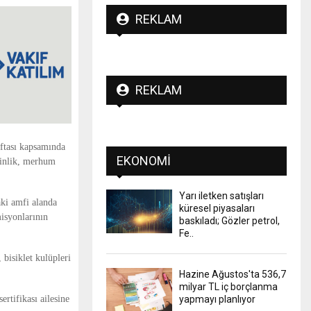
REKLAM
REKLAM
aftası kapsamında
EKONOMI
tkinlik, merhum
Yarı iletken satışları
ki amfi alanda
küresel piyasaları
misyonlarının
baskıladı; Gözler petrol,
Fe..
, bisiklet kulüpleri
Hazine Ağustos'ta 536,7
milyar TL iç borçlanma
ertifikası ailesine
yapmayı planlıyor