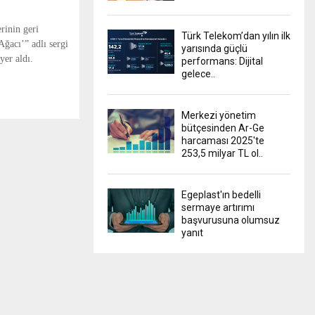
rinin geri
Türk Telekom’dan yılın ilk
ğacı’” adlı sergi
yarısında güçlü
yer aldı.
performans: Dijital
gelece..
Merkezi yönetim
bütçesinden Ar-Ge
harcaması 2025'te
253,5 milyar TL ol..
Egeplast'ın bedelli
sermaye artırımı
başvurusuna olumsuz
yanıt