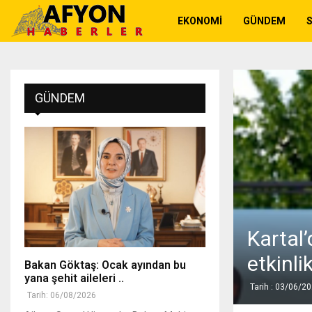
EKONOMI
GÜNDEM
GÜNDEM
Kartal
etkinli
Bakan Göktaş: Ocak ayından bu
yana şehit aileleri ..
Tarih : 03/06/2
Tarih: 06/08/2026