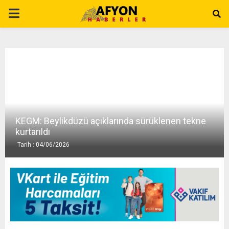
P
R
I
M
KEGM: Beylikdüzü açıklarında sürüklenen tekne
A
kurtarıldı
Tarih : 04/06/2026
R
Y
M