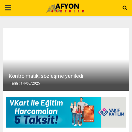
P
R
I
M
A
Kontrolmatik, sözleşme yeniledi
Tarih : 14/06/2025
R
Y
M