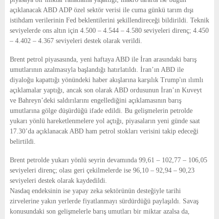
açıklanacak ABD ADP özel sektör verisi ile cuma günkü tarım dışı
istihdam verilerinin Fed beklentilerini şekillendireceği bildirildi. Teknik
seviyelerde ons altın için 4.500 – 4.544 – 4.580 seviyeleri direnç; 4.450
– 4.402 – 4.367 seviyeleri destek olarak verildi.
Brent petrol piyasasında, yeni haftaya ABD ile İran arasındaki barış
umutlarının azalmasıyla başlandığı hatırlatıldı. İran’ın ABD ile
diyaloğu kapattığı yönündeki haber akışlarına karşılık Trump'ın ılımlı
açıklamalar yaptığı, ancak son olarak ABD ordusunun İran’ın Kuveyt
ve Bahreyn’deki saldırılarını engellediğini açıklamasının barış
umutlarına gölge düşürdüğü ifade edildi. Bu gelişmelerin petrolde
yukarı yönlü hareketlenmelere yol açtığı, piyasaların yeni günde saat
17.30’da açıklanacak ABD ham petrol stokları verisini takip edeceği
belirtildi.
Brent petrolde yukarı yönlü seyrin devamında 99,61 – 102,77 – 106,05
seviyeleri direnç; olası geri çekilmelerde ise 96,10 – 92,94 – 90,23
seviyeleri destek olarak kaydedildi.
Nasdaq endeksinin ise yapay zeka sektörünün desteğiyle tarihi
zirvelerine yakın yerlerde fiyatlanmayı sürdürdüğü paylaşıldı. Savaş
konusundaki son gelişmelerle barış umutları bir miktar azalsa da,