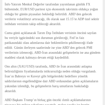
E
İnfo Yatırım Menkul Değerler tarafından yayımlanan günlük FX
bülteninde; EUR/USD paritesi için ekonomik takvimin oldukça yoğun
N
olduğu bir günün piyasaları beklediği belirtildi. ABD’den gelecek
verilerin volatiliteyi artıracağı, ilk olarak saat 15.15’te ADP özel sektör
istihdam verisinin takip edileceği aktarıldı.
U
Cuma günü açıklanacak Tarım Dışı İstihdam verisinin öncüsü sayılan
bu veriyle işgücündeki son durumun görüleceği, Fed’in faiz
patikasındaki olası adımlarına dair beklentilerin şekilleneceği ifade
edildi. Günün ilerleyen saatlerinde ise yine ABD’den gelecek PMI
verilerinin izleneceği, ABD-İran arasındaki gelişmelerin ise ana gündem
maddesi olarak kalmaya devam ettiği kaydedildi.
Ons altın (XAU/USD) tarafında, ABD ile İran arasındaki anlaşma
belirsizliğinin fiyatlamalarda istikrarsızlığa neden olduğu vurgulandı.
İran’ın Bahreyn ve Kuveyt gibi bölgelerdeki hedeflere yönelik
saldırılarının engellendiğine dair ABD ordusundan gelen açıklamaların
yakından izlendiği, bu gelişmelerin barış umutlarını baskıladığı
aktarıldı.
ABD Başkanı Trump’ın birkaç gün önceki ılımlı açıklamalarının
piyasaya bir miktar rahatlama yaşattığı, makro tarafta ise bugün