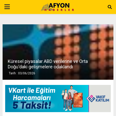
P
R
I
M
Küresel piyasalar ABD verilerine ve Orta
A
Doğu'daki gelişmelere odaklandı
Tarih : 03/06/2026
R
Y
M