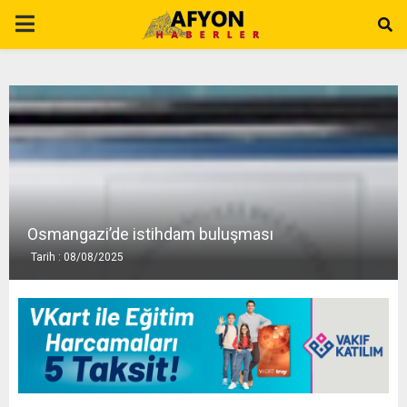
P
R
I
M
A
Osmangazi’de istihdam buluşması
Tarih : 08/08/2025
R
Y
M