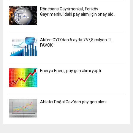
Rönesans Gayrimenkul, Feriköy
Gayrimenkul'daki pay alımı için onay ald..
Akfen GYO'dan 6 ayda 767,8 milyon TL
FAVÖK
Enerya Enerji, pay geri alımı yaptı
Ahlatcı Doğal Gaz’dan pay geri alımı