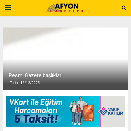
P
R
I
M
A
Resmi Gazete başlıkları
Tarih : 16/12/2025
R
Y
M