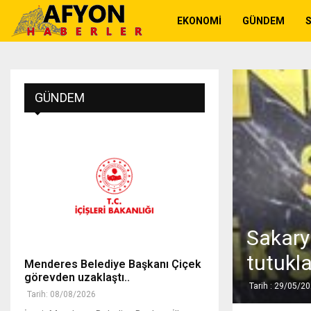
EKONOMI
GÜNDEM
GÜNDEM
Sakary
tutukl
Menderes Belediye Başkanı Çiçek
görevden uzaklaştı..
Tarih : 29/05/2
Tarih: 08/08/2026