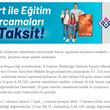
ik ekiplerince düzenlenen operasyonda bonzai yapımında kullanılan maddeler, si
irken, gözaltına alınan şüpheli tutuklandı.
et Başsavcılığı koordinesinde, İl Emniyet Müdürlüğü Narkotik Suçlarla Müca
nce Erenler ilçesi Yeni Mahalle’de gerçekleştirilen çalışmalarda A.İ. (52) isim
n aramalarda bonzai yapımında kullanılan 10 adet toplam 650 gram aseton madd
zır 14 gram A-M 2201 sentetik cannabinoid maddesi, yaklaşık 42 kilo bonzai ya
 değerlendirilen hammadde, 20 gram sentetik cannabinoid madde ile uyuşturucu 
endirilen çeşitli materyaller ele geçirildi.
 1 ruhsatsız tabanca, 7 fişek, 1 ruhsatsız pompalı tüfek, 1 ruhsatsız tüfek, uyu
 edildiği değerlendirilen 23 bin 100 TL, kullanılmış A-M 2201 olduğu değerlendi