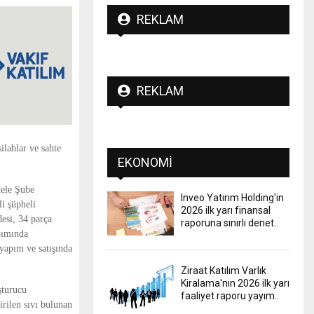
REKLAM
REKLAM
lahlar ve sahte
EKONOMI
dele Şube
Inveo Yatırım Holding'in
li şüpheli
2026 ilk yarı finansal
esi, 34 parça
raporuna sınırlı denet..
pımında
yapım ve satışında
Ziraat Katılım Varlık
Kiralama'nın 2026 ilk yarı
şturucu
faaliyet raporu yayım..
rilen sıvı bulunan