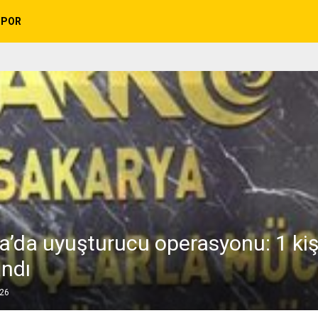
SPOR
a’da uyuşturucu operasyonu: 1 kiş
andı
026