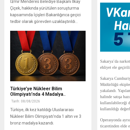
İzmir Menderes Belediye Başkanı İlkay
Çiçek, hakkında yürütülen soruşturma
kapsamında İçişleri Bakanlığınca geçici
tedbir olarak görevden uzaklaştırıldı...
Sakarya’da narkot
ehliyet ele geçiril
Sakarya Cumhuriy
Müdürlüğü ekipleri
Türkiye’ye Nükleer Bilim
yakalandı. Yapıla
Olimpiyatı’nda 4 Madalya..
halinde satışa ha
Tarih: 08/08/2026
kullanılabileceği
kullanıldığı değerl
Türkiye, ilk kez katıldığı Uluslararası
Nükleer Bilim Olimpiyatı’nda 1 altın ve 3
Operasyonda ayrıca
bronz madalya kazandı.
ticaretinden elde