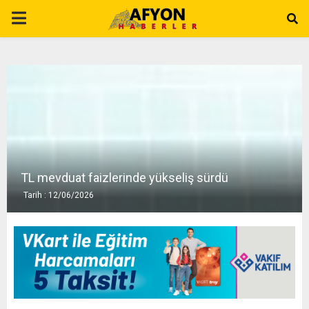
P
R
I
M
A
TL mevduat faizlerinde yükseliş sürdü
Tarih : 12/06/2026
R
Y
M