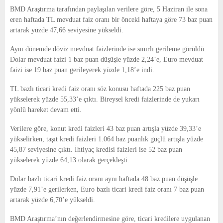
E
BMD Araştırma tarafından paylaşılan verilere göre, 5 Haziran ile sona
eren haftada TL mevduat faiz oranı bir önceki haftaya göre 73 baz puan
N
artarak yüzde 47,66 seviyesine yükseldi.
Aynı dönemde döviz mevduat faizlerinde ise sınırlı gerileme görüldü.
U
Dolar mevduat faizi 1 baz puan düşüşle yüzde 2,24’e, Euro mevduat
faizi ise 19 baz puan gerileyerek yüzde 1,18’e indi.
TL bazlı ticari kredi faiz oranı söz konusu haftada 225 baz puan
yükselerek yüzde 55,33’e çıktı. Bireysel kredi faizlerinde de yukarı
yönlü hareket devam etti.
Verilere göre, konut kredi faizleri 43 baz puan artışla yüzde 39,33’e
yükselirken, taşıt kredi faizleri 1.064 baz puanlık güçlü artışla yüzde
45,87 seviyesine çıktı. İhtiyaç kredisi faizleri ise 52 baz puan
yükselerek yüzde 64,13 olarak gerçekleşti.
Dolar bazlı ticari kredi faiz oranı aynı haftada 48 baz puan düşüşle
yüzde 7,91’e gerilerken, Euro bazlı ticari kredi faiz oranı 7 baz puan
artarak yüzde 6,70’e yükseldi.
BMD Araştırma’nın değerlendirmesine göre, ticari kredilere uygulanan