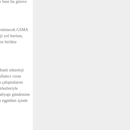
e beni bu göreve
üzenlenecek GSMA
i yol haritası,
te birlikte
banlı teknoloji
llanıcı rızası
n çalışmalarını
rketleriyle
l altyapı gündemine
in eşgüdüm içinde