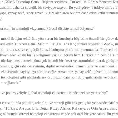
’un GSMA Teknoloji Grubu Başkanı seçilmesi, Turkcell’in GSMA Yönetim Kuru
emsilini daha da stratejik bir seviyeye taşıyor. Bu yeni görev, Türkiye’nin ve 
altyapı, yapay zekâ, siber güvenlik gibi alanlarda sektöre daha etkin katkı sunmas
p.
urkcell’in teknoloji vizyonunu küresel ölçekte temsil ediyoruz”
obil iletişim sektörüne yön veren bir kuruluşta böylesine önemli bir görev d
ade eden Turkcell Genel Müdürü Dr. Ali Taha Koç şunları söyledi: “GSMA, mo
aklı, ortak sesi ve en güçlü küresel buluşma platformu konumunda. Turkcell o
r devam eden köklü bir iş birliğimiz var. Bu görevi hem Türkiye’nin hem de Turk
 ölçekte temsil etmek adına çok önemli bir fırsat ve sorumluluk olarak görüyor
rikimini, güçlü saha deneyimini, dijital servislerdeki uzmanlığını ve insan odaklı 
l ekosistemle paylaşmayı sürdüreceğiz. Amacımız, yapay zekâ, güvenlik, otono
ı teknolojileri gibi alanlarda sektörümüzün daha somut, uygulanabilir ve ortak 
ını sağlamak.”
e potansiyeliyle global teknoloji ekosistemi içinde özel bir yere sahip”
atısı altında politika, teknoloji ve strateji gibi çok geniş bir yelpazede aktif r
oç, “Türkiye; Avrupa, Orta Doğu, Kuzey Afrika, Kafkasya ve Orta Asya arasınd
 nüfusuyla küresel teknoloji ekosistemi içinde çok özel bir yere sahip. Bu ye