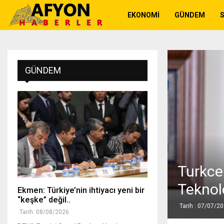
EKONOMI
GÜNDEM
GÜNDEM
Turkce
Teknol
Ekmen: Türkiye’nin ihtiyacı yeni bir
“keşke” değil..
Tarih : 07/07/2
Tarih: 08/08/2026