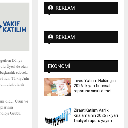
REKLAM
REKLAM
a getiren Dünya
EKONOMI
rulu Üyesi de olan
 başkanlık edecek.
evi hem Türkiye'nin
Inveo Yatırım Holding'in
orumluluk olarak
2026 ilk yarı finansal
raporuna sınırlı denet..
nı oldu. Ürün ve
uplarının
Ziraat Katılım Varlık
noloji Grubu,
Kiralama'nın 2026 ilk yarı
faaliyet raporu yayım..