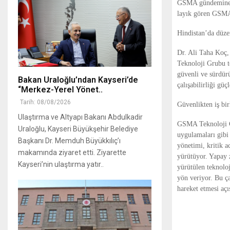
GSMA gündemine ve
layık gören GSMA
Hindistan’da düze
Dr. Ali Taha Koç
Teknoloji Grubu to
güvenli ve sürdürül
Bakan Uraloğlu’ndan Kayseri’de
çalışabilirliği güç
“Merkez-Yerel Yönet..
Tarih: 08/08/2026
Güvenlikten iş bi
Ulaştırma ve Altyapı Bakanı Abdulkadir
GSMA Teknoloji Gr
Uraloğlu, Kayseri Büyükşehir Belediye
uygulamaları gibi 
Başkanı Dr. Memduh Büyükkılıç’ı
yönetimi, kritik a
makamında ziyaret etti. Ziyarette
yürütüyor. Yapay z
Kayseri’nin ulaştırma yatır..
yürütülen teknoloj
yön veriyor. Bu ç
hareket etmesi açı