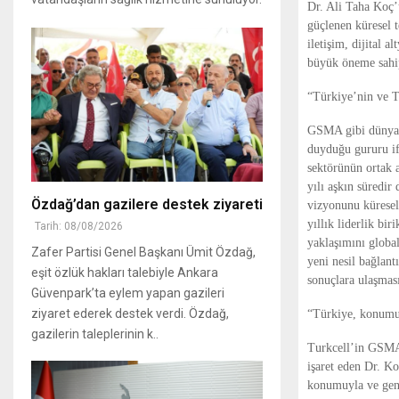
Dr. Ali Taha Koç
güçlenen küresel t
iletişim, dijital 
büyük öneme sahi
“Türkiye’nin ve T
GSMA gibi dünya m
duyduğu gururu if
sektörünün ortak 
yılı aşkın süredi
Özdağ’dan gazilere destek ziyareti
vizyonunu küresel
yıllık liderlik bi
Tarih: 08/08/2026
yaklaşımını globa
Zafer Partisi Genel Başkanı Ümit Özdağ,
yeni nesil bağlant
eşit özlük hakları talebiyle Ankara
sonuçlara ulaşmas
Güvenpark’ta eylem yapan gazileri
ziyaret ederek destek verdi. Özdağ,
“Türkiye, konumu v
gazilerin taleplerinin k..
Turkcell’in GSMA ç
işaret eden Dr. K
konumuyla ve genç