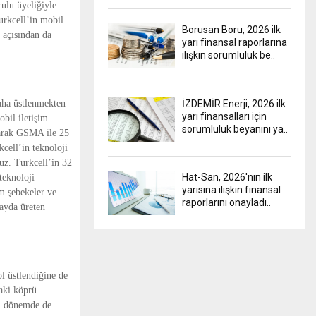
lu üyeliğiyle
Turkcell’in mobil
Borusan Boru, 2026 ilk
ı açısından da
yarı finansal raporlarına
ilişkin sorumluluk be..
aha üstlenmekten
İZDEMİR Enerji, 2026 ilk
yarı finansalları için
bil iletişim
sorumluluk beyanını ya..
larak GSMA ile 25
cell’in teknoloji
uz. Turkcell’in 32
Hat-San, 2026'nın ilk
teknoloji
yarısına ilişkin finansal
m şebekeler ve
raporlarını onayladı..
fayda üreten
ol üstlendiğine de
aki köprü
ni dönemde de