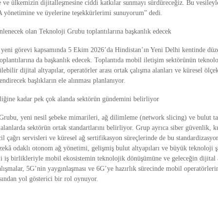
 ülkemizin dijitalleşmesine ciddi katkılar sunmayı sürdüreceğiz. Bu vesileyl
 yönetimine ve üyelerine teşekkürlerimi sunuyorum” dedi.
nlenecek olan Teknoloji Grubu toplantılarına başkanlık edecek
, yeni görevi kapsamında 5 Ekim 2026’da Hindistan’ın Yeni Delhi kentinde d
plantılarına da başkanlık edecek. Toplantıda mobil iletişim sektörünün teknoloj
ebilir dijital altyapılar, operatörler arası ortak çalışma alanları ve küresel ölçek
lendirecek başlıkların ele alınması planlanıyor.
rliğine kadar pek çok alanda sektörün gündemini belirliyor
ubu, yeni nesil şebeke mimarileri, ağ dilimleme (network slicing) ve bulut ta
alanlarda sektörün ortak standartlarını belirliyor. Grup ayrıca siber güvenlik, ku
cil çağrı servisleri ve küresel ağ sertifikasyon süreçlerinde de bu standardizasyo
ekâ odaklı otonom ağ yönetimi, gelişmiş bulut altyapıları ve büyük teknoloji şi
i iş birlikleriyle mobil ekosistemin teknolojik dönüşümüne ve geleceğin dijita
alışmalar, 5G’nin yaygınlaşması ve 6G’ye hazırlık sürecinde mobil operatörler
sından yol gösterici bir rol oynuyor.