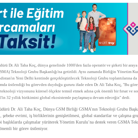
ürü Dr. Ali Taha Koç, dünya genelinde 1000'den fazla operatör ve şirketi bir aray
SMA) Teknoloji Grubu Başkanlığı'na getirildi. Aynı zamanda Birliğin Yönetim Ku
distan'ın Yeni Delhi kentinde gerçekleştirilecek Teknoloji Grubu toplantılarına da
formda üstlendiği bu görevden duyduğu gururu ifade eden Dr. Ali Taha Koç, "Bu gör
 teknoloji vizyonunu küresel ölçekte temsil etmek adına çok önemli bir fırsat ve s
l'in 32 yıllık birikimini global ekosistemle paylaşmaya devam edeceğiz" dedi.
üdürü Dr. Ali Taha Koç, Dünya GSM Birliği GSMA’nın Teknoloji Grubu Başka
, şebeke evrimi, iş birliklerinin genişletilmesi, global standartlar ve çalışma gr
i başlıklarda çalışmalar yürüterek Yönetim Kurulu’na destek veren GSMA Tek
önemli bir görev üstleniyor.