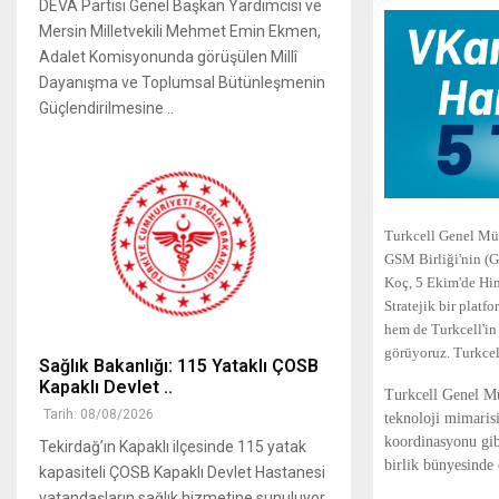
DEVA Partisi Genel Başkan Yardımcısı ve
Mersin Milletvekili Mehmet Emin Ekmen,
Adalet Komisyonunda görüşülen Millî
Dayanışma ve Toplumsal Bütünleşmenin
Güçlendirilmesine ..
Turkcell Genel Müd
GSM Birliği'nin (G
Koç, 5 Ekim'de Hin
Stratejik bir plat
hem de Turkcell'in
görüyoruz. Turkcel
Sağlık Bakanlığı: 115 Yataklı ÇOSB
Kapaklı Devlet ..
Turkcell Genel M
Tarih: 08/08/2026
teknoloji mimarisi
koordinasyonu gib
Tekirdağ’ın Kapaklı ilçesinde 115 yatak
birlik bünyesinde 
kapasiteli ÇOSB Kapaklı Devlet Hastanesi
vatandaşların sağlık hizmetine sunuluyor.