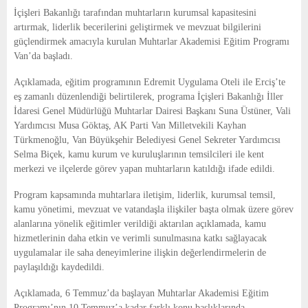
E
İçişleri Bakanlığı tarafından muhtarların kurumsal kapasitesini
artırmak, liderlik becerilerini geliştirmek ve mevzuat bilgilerini
N
güçlendirmek amacıyla kurulan Muhtarlar Akademisi Eğitim Programı
Van’da başladı.
U
Açıklamada, eğitim programının Edremit Uygulama Oteli ile Erciş’te
eş zamanlı düzenlendiği belirtilerek, programa İçişleri Bakanlığı İller
İdaresi Genel Müdürlüğü Muhtarlar Dairesi Başkanı Suna Üstüner, Vali
Yardımcısı Musa Göktaş, AK Parti Van Milletvekili Kayhan
Türkmenoğlu, Van Büyükşehir Belediyesi Genel Sekreter Yardımcısı
Selma Biçek, kamu kurum ve kuruluşlarının temsilcileri ile kent
merkezi ve ilçelerde görev yapan muhtarların katıldığı ifade edildi.
Program kapsamında muhtarlara iletişim, liderlik, kurumsal temsil,
kamu yönetimi, mevzuat ve vatandaşla ilişkiler başta olmak üzere görev
alanlarına yönelik eğitimler verildiği aktarılan açıklamada, kamu
hizmetlerinin daha etkin ve verimli sunulmasına katkı sağlayacak
uygulamalar ile saha deneyimlerine ilişkin değerlendirmelerin de
paylaşıldığı kaydedildi.
Açıklamada, 6 Temmuz’da başlayan Muhtarlar Akademisi Eğitim
Programı’nın 10 Temmuz’a kadar farklı konu başlıklarında