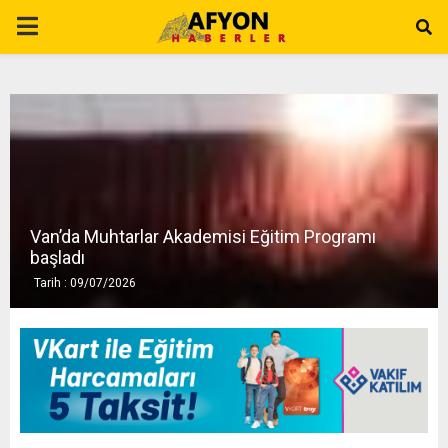
P
R
I
M
Van’da Muhtarlar Akademisi Eğitim Programı
A
başladı
Tarih : 09/07/2026
R
Y
M