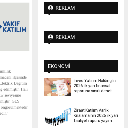
REKLAM
REKLAM
EKONOMI
imlilik
ğmadeni ilçesinde
Inveo Yatırım Holding'in
 Elektrik Dağıtım
2026 ilk yarı finansal
ğ edilmiştir. Hali
raporuna sınırlı denet..
Mw seviyesine
inmiştir. GES
ı öngörülmektedir.
Ziraat Katılım Varlık
dir.''
Kiralama'nın 2026 ilk yarı
faaliyet raporu yayım..