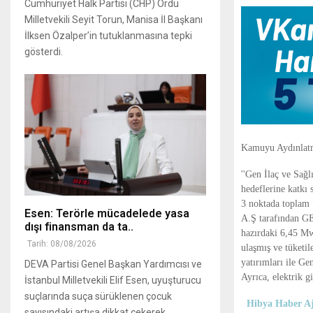
Cumhuriyet Halk Partisi (CHP) Ordu
Milletvekili Seyit Torun, Manisa İl Başkanı
İlksen Özalper’in tutuklanmasına tepki
gösterdi.
Kamuyu Aydınlatm
''Gen İlaç ve Sağl
hedeflerine katkı
3 noktada toplam 
Esen: Terörle mücadelede yasa
A.Ş tarafından GES
dışı finansman da ta..
hazırdaki 6,45 Mw
Tarih: 08/08/2026
ulaşmış ve tüketil
yatırımları ile G
DEVA Partisi Genel Başkan Yardımcısı ve
Ayrıca, elektrik 
İstanbul Milletvekili Elif Esen, uyuşturucu
suçlarında suça sürüklenen çocuk
Hibya Haber Aj
sayısındaki artışa dikkat çekerek,