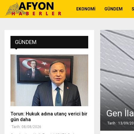
EKONOMI
GÜNDEM
GÜNDEM
Gen İla
Torun: Hukuk adına utanç verici bir
gün daha
Tarih : 13/09/2
Tarih: 08/08/2026