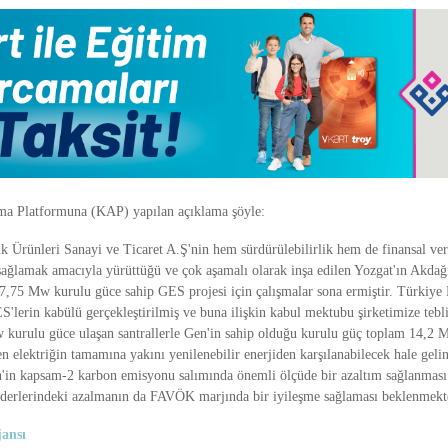
a Platformuna (KAP) yapılan açıklama şöyle:
ık Ürünleri Sanayi ve Ticaret A.Ş'nin hem sürdürülebilirlik hem de finansal ver
 sağlamak amacıyla yürüttüğü ve çok aşamalı olarak inşa edilen Yozgat'ın Akda
7,75 Mw kurulu güce sahip GES projesi için çalışmalar sona ermiştir. Türkiye
'lerin kabülü gerçekleştirilmiş ve buna ilişkin kabul mektubu şirketimize tebli
 kurulu güce ulaşan santrallerle Gen'in sahip olduğu kurulu güç toplam 14,2 
en elektriğin tamamına yakını yenilenebilir enerjiden karşılanabilecek hale gel
en'in kapsam-2 karbon emisyonu salımında önemli ölçüde bir azaltım sağlanmas
giderlerindeki azalmanın da FAVÖK marjında bir iyileşme sağlaması beklenmekte
ansı